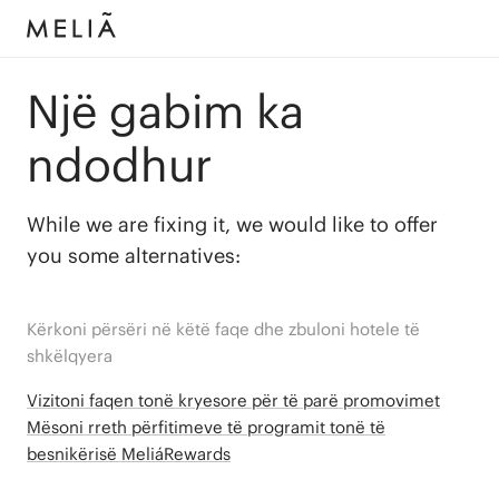
Një gabim ka
ndodhur
While we are fixing it, we would like to offer
you some alternatives:
Kërkoni përsëri në këtë faqe dhe zbuloni hotele të
shkëlqyera
Vizitoni faqen tonë kryesore për të parë promovimet
Mësoni rreth përfitimeve të programit tonë të
besnikërisë MeliáRewards