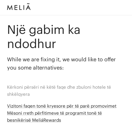
Një gabim ka
ndodhur
While we are fixing it, we would like to offer
you some alternatives:
Kërkoni përsëri në këtë faqe dhe zbuloni hotele të
shkëlqyera
Vizitoni faqen tonë kryesore për të parë promovimet
Mësoni rreth përfitimeve të programit tonë të
besnikërisë MeliáRewards