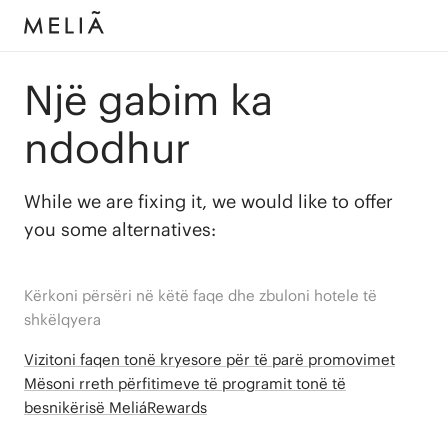
Një gabim ka
ndodhur
While we are fixing it, we would like to offer
you some alternatives:
Kërkoni përsëri në këtë faqe dhe zbuloni hotele të
shkëlqyera
Vizitoni faqen tonë kryesore për të parë promovimet
Mësoni rreth përfitimeve të programit tonë të
besnikërisë MeliáRewards