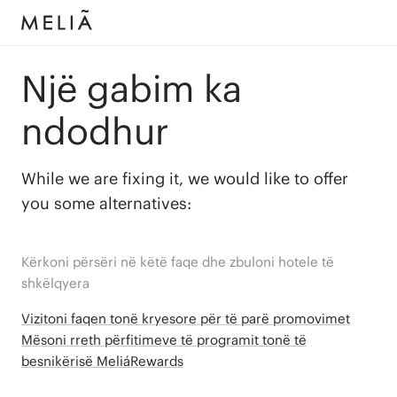
Një gabim ka
ndodhur
While we are fixing it, we would like to offer
you some alternatives:
Kërkoni përsëri në këtë faqe dhe zbuloni hotele të
shkëlqyera
Vizitoni faqen tonë kryesore për të parë promovimet
Mësoni rreth përfitimeve të programit tonë të
besnikërisë MeliáRewards