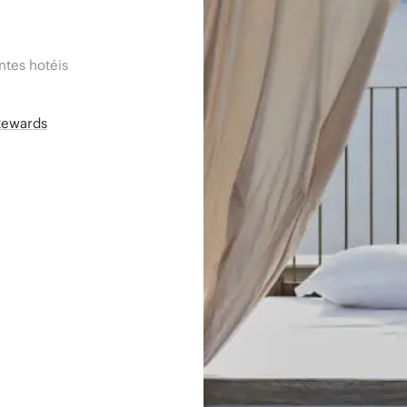
tes hotéis
Rewards