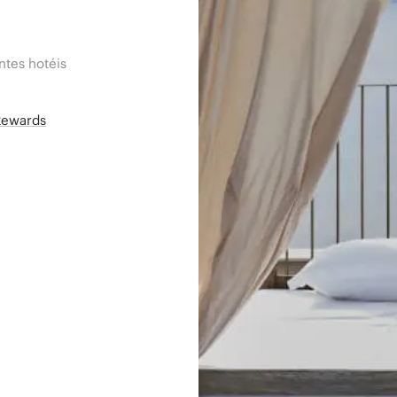
tes hotéis
Rewards