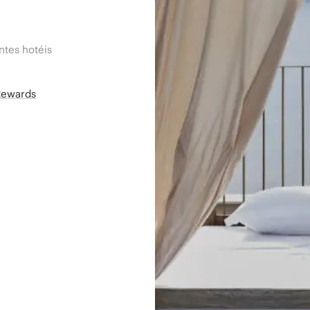
tes hotéis
Rewards