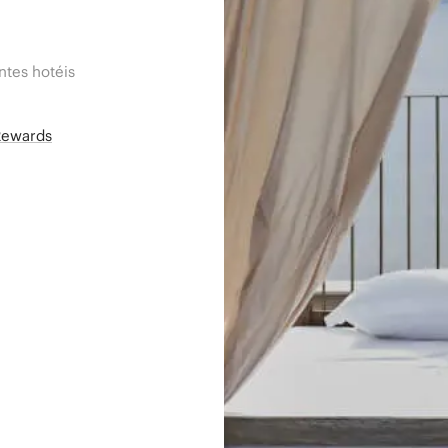
tes hotéis
Rewards