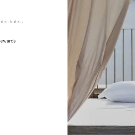
tes hotéis
Rewards