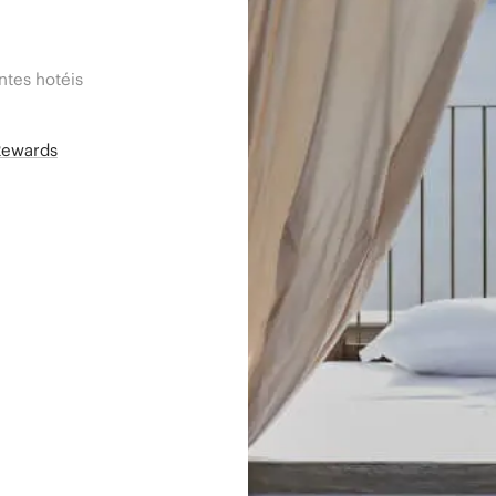
tes hotéis
Rewards