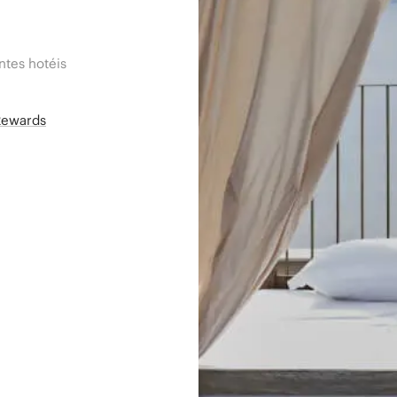
tes hotéis
Rewards