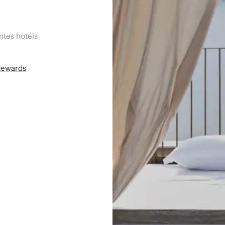
tes hotéis
Rewards