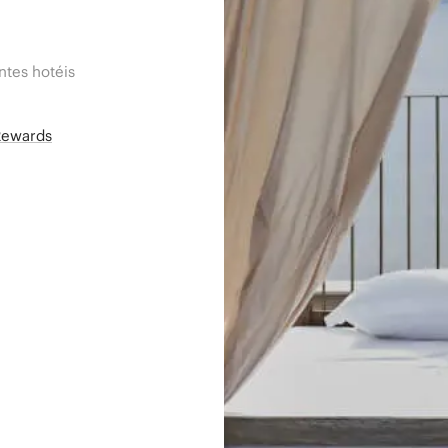
tes hotéis
Rewards