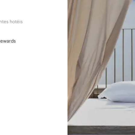
tes hotéis
Rewards