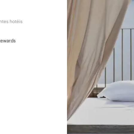
tes hotéis
Rewards