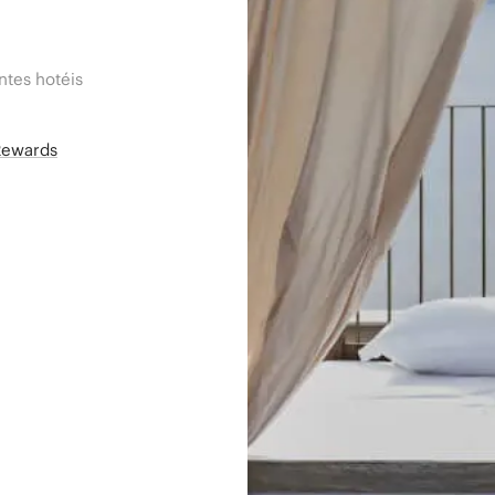
tes hotéis
Rewards