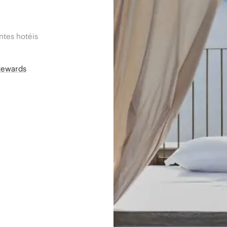
tes hotéis
Rewards