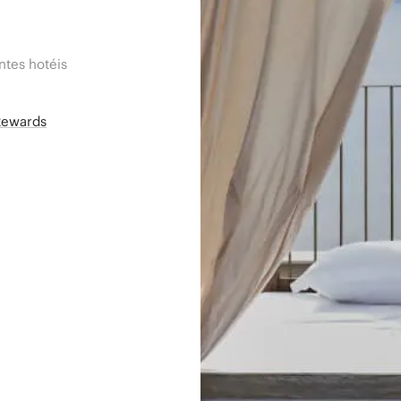
tes hotéis
Rewards