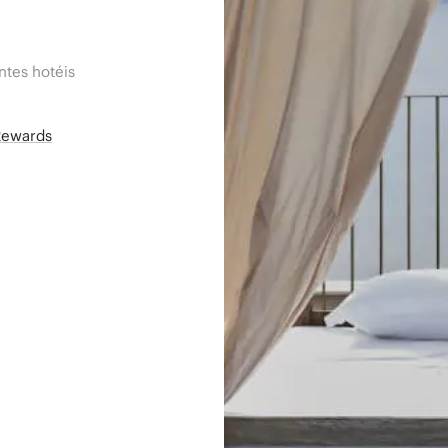
tes hotéis
Rewards