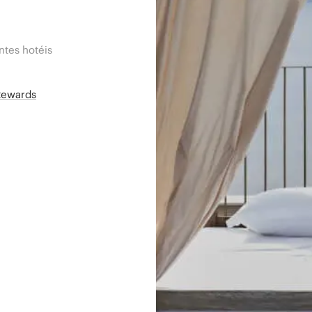
tes hotéis
Rewards