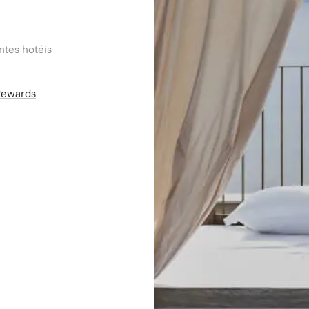
tes hotéis
Rewards