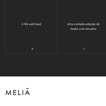
A life well lived
Uma cuidada seleção de
hotéis com encanto