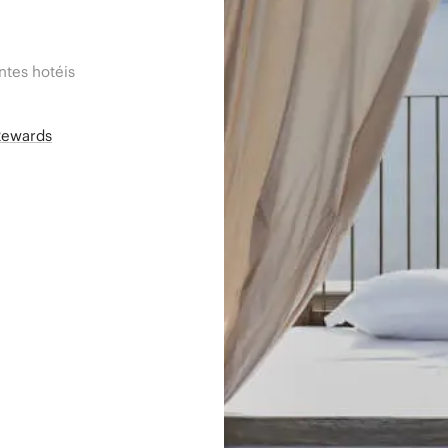
tes hotéis
Rewards