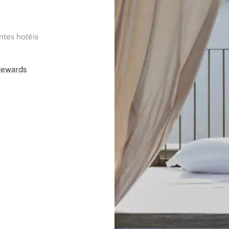
tes hotéis
Rewards