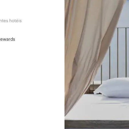
tes hotéis
Rewards