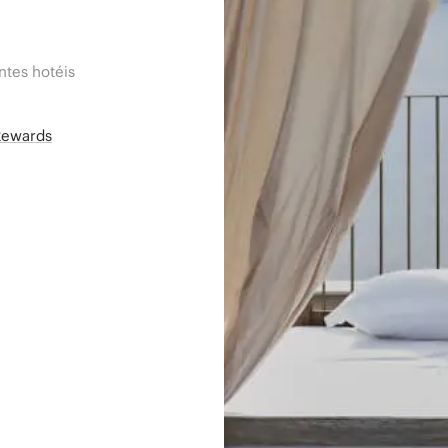
tes hotéis
Rewards