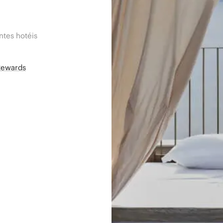
tes hotéis
Rewards