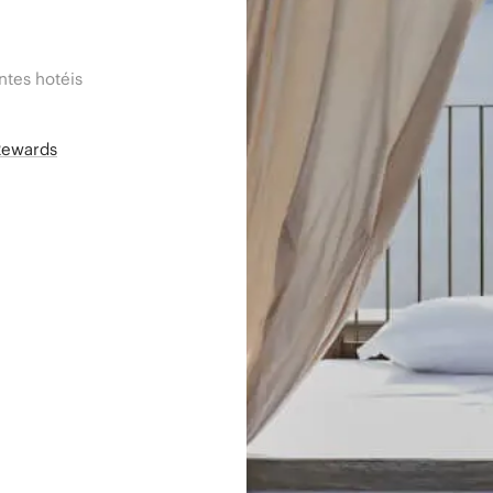
tes hotéis
Rewards