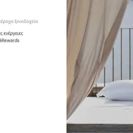
πέροχα ξενοδοχεία
ς ενέργειες
iáRewards