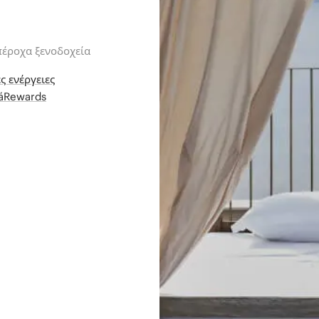
πέροχα ξενοδοχεία
ς ενέργειες
iáRewards