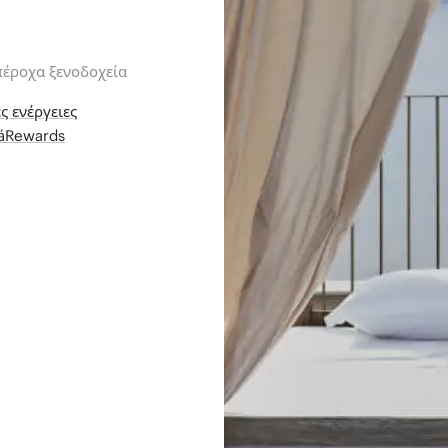
πέροχα ξενοδοχεία
ς ενέργειες
iáRewards