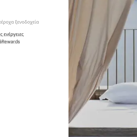
πέροχα ξενοδοχεία
ς ενέργειες
iáRewards