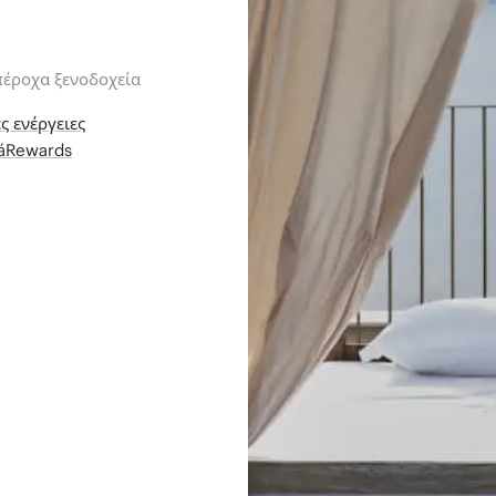
πέροχα ξενοδοχεία
ς ενέργειες
iáRewards