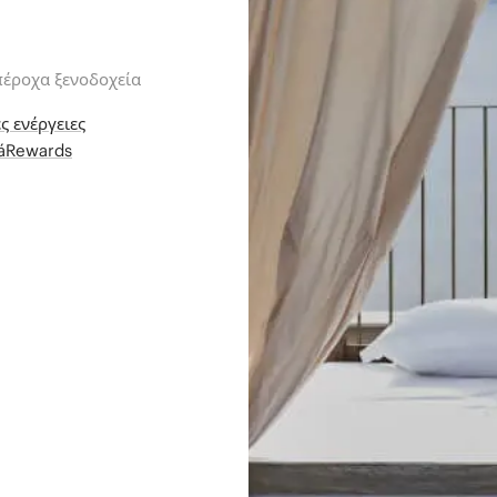
πέροχα ξενοδοχεία
ς ενέργειες
iáRewards