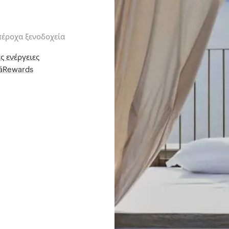
πέροχα ξενοδοχεία
ς ενέργειες
iáRewards