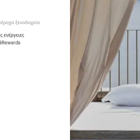
πέροχα ξενοδοχεία
ς ενέργειες
iáRewards