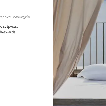
πέροχα ξενοδοχεία
ς ενέργειες
iáRewards