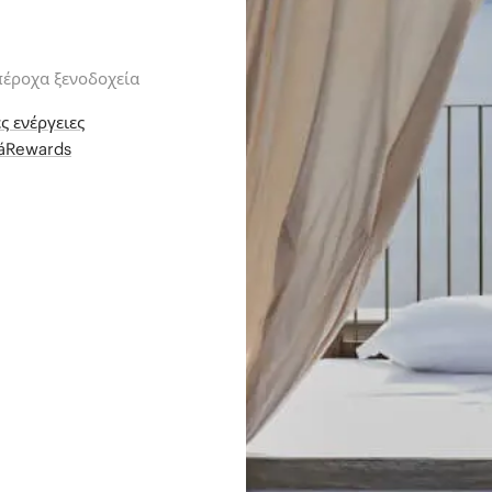
πέροχα ξενοδοχεία
ς ενέργειες
iáRewards