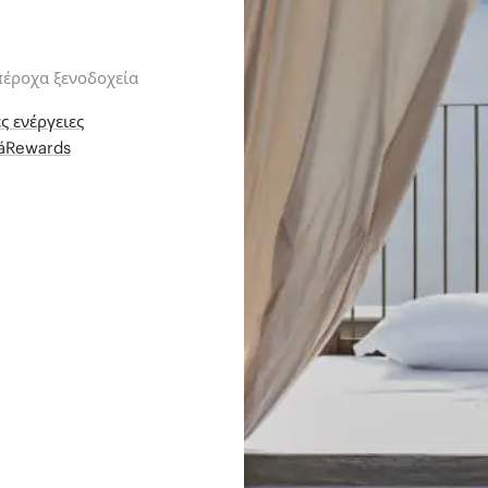
πέροχα ξενοδοχεία
ς ενέργειες
iáRewards