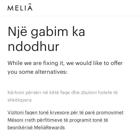
Një gabim ka
ndodhur
While we are fixing it, we would like to offer
you some alternatives:
Kërkoni përsëri në këtë faqe dhe zbuloni hotele të
shkëlqyera
Vizitoni faqen tonë kryesore për të parë promovimet
Mësoni rreth përfitimeve të programit tonë të
besnikërisë MeliáRewards