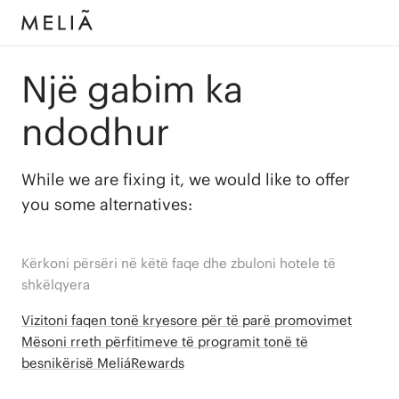
Një gabim ka
ndodhur
While we are fixing it, we would like to offer
you some alternatives:
Kërkoni përsëri në këtë faqe dhe zbuloni hotele të
shkëlqyera
Vizitoni faqen tonë kryesore për të parë promovimet
Mësoni rreth përfitimeve të programit tonë të
besnikërisë MeliáRewards