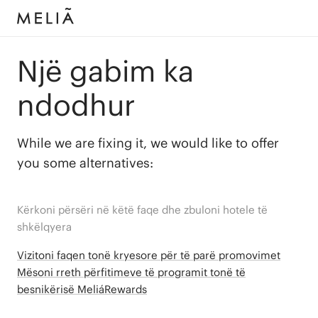
Një gabim ka
ndodhur
While we are fixing it, we would like to offer
you some alternatives:
Kërkoni përsëri në këtë faqe dhe zbuloni hotele të
shkëlqyera
Vizitoni faqen tonë kryesore për të parë promovimet
Mësoni rreth përfitimeve të programit tonë të
besnikërisë MeliáRewards