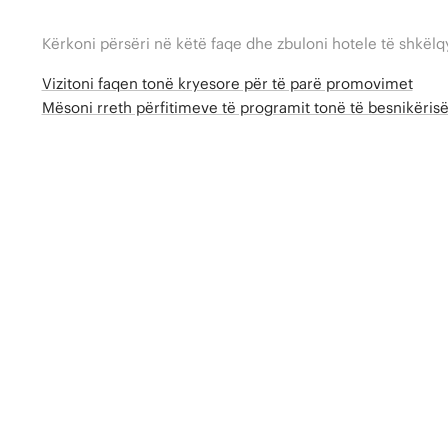
Kërkoni përsëri në këtë faqe dhe zbuloni hotele të shkëlq
Vizitoni faqen tonë kryesore për të parë promovimet
Mësoni rreth përfitimeve të programit tonë të besnikëri