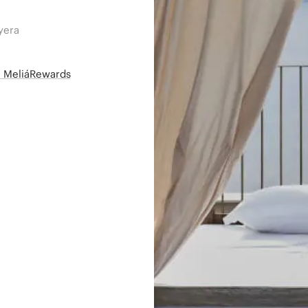
yera
së MeliáRewards