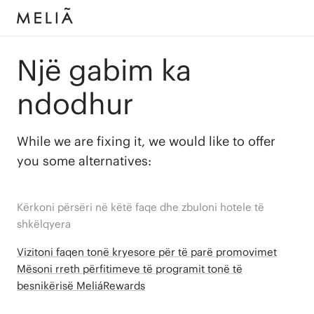
Një gabim ka
ndodhur
While we are fixing it, we would like to offer
you some alternatives:
Kërkoni përsëri në këtë faqe dhe zbuloni hotele të
shkëlqyera
Vizitoni faqen tonë kryesore për të parë promovimet
Mësoni rreth përfitimeve të programit tonë të
besnikërisë MeliáRewards