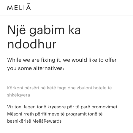
Një gabim ka
ndodhur
While we are fixing it, we would like to offer
you some alternatives:
Kërkoni përsëri në këtë faqe dhe zbuloni hotele të
shkëlqyera
Vizitoni faqen tonë kryesore për të parë promovimet
Mësoni rreth përfitimeve të programit tonë të
besnikërisë MeliáRewards