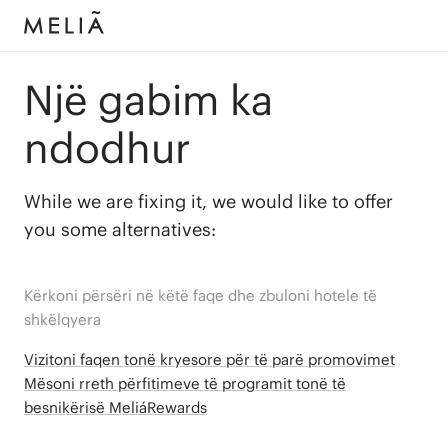
Një gabim ka
ndodhur
While we are fixing it, we would like to offer
you some alternatives:
Kërkoni përsëri në këtë faqe dhe zbuloni hotele të
shkëlqyera
Vizitoni faqen tonë kryesore për të parë promovimet
Mësoni rreth përfitimeve të programit tonë të
besnikërisë MeliáRewards