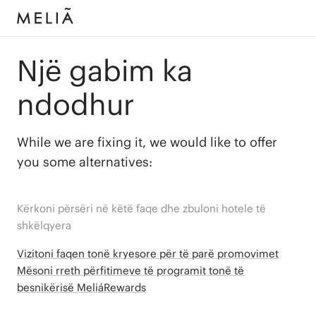
Një gabim ka
ndodhur
While we are fixing it, we would like to offer
you some alternatives:
Kërkoni përsëri në këtë faqe dhe zbuloni hotele të
shkëlqyera
Vizitoni faqen tonë kryesore për të parë promovimet
Mësoni rreth përfitimeve të programit tonë të
besnikërisë MeliáRewards