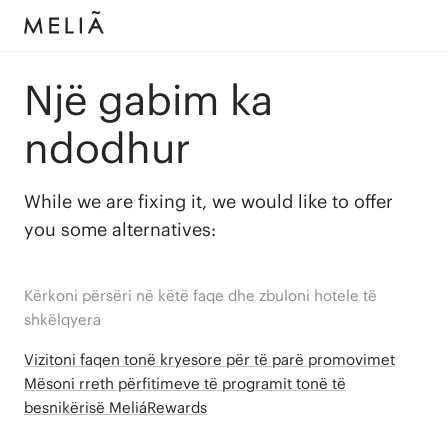
Një gabim ka
ndodhur
While we are fixing it, we would like to offer
you some alternatives:
Kërkoni përsëri në këtë faqe dhe zbuloni hotele të
shkëlqyera
Vizitoni faqen tonë kryesore për të parë promovimet
Mësoni rreth përfitimeve të programit tonë të
besnikërisë MeliáRewards