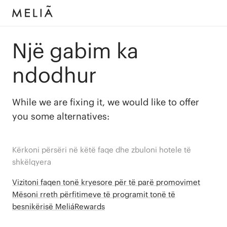
Një gabim ka
ndodhur
While we are fixing it, we would like to offer
you some alternatives:
Kërkoni përsëri në këtë faqe dhe zbuloni hotele të
shkëlqyera
Vizitoni faqen tonë kryesore për të parë promovimet
Mësoni rreth përfitimeve të programit tonë të
besnikërisë MeliáRewards