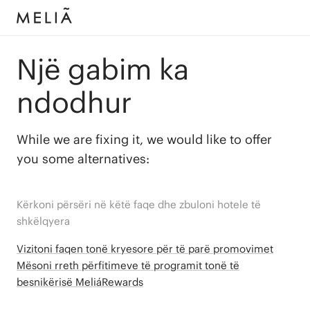
Një gabim ka
ndodhur
While we are fixing it, we would like to offer
you some alternatives:
Kërkoni përsëri në këtë faqe dhe zbuloni hotele të
shkëlqyera
Vizitoni faqen tonë kryesore për të parë promovimet
Mësoni rreth përfitimeve të programit tonë të
besnikërisë MeliáRewards